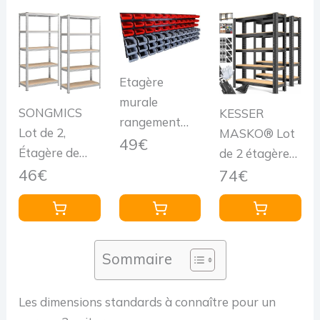
Etagère
murale
SONGMICS
KESSER
rangement
Lot de 2,
MASKO® Lot
outils - 72
49€
Étagère de
de 2 étagères
bacs de
Rangement à
de Stockage,
46€
74€
rangement
5 Niveaux, 40
pour Charges
empilables - 6
x 90 x 180 cm,
Lourdes, de
panneaux
Capacité 875
Cave, Charge
47,5 X 27,2 X
kg, Planches
maximale 875
Sommaire
1,5cm -
Réglables,
kg, enfichable,
Rangement
Style
d'atelier, Cave,
Atelier
Les dimensions standards à connaître pour un
Industriel,
Garage, 2X