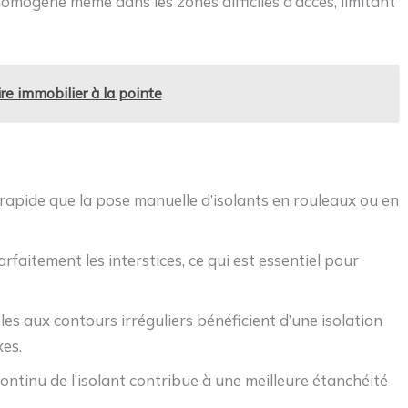
omogène même dans les zones difficiles d’accès, limitant
ire immobilier à la pointe
 rapide que la pose manuelle d’isolants en rouleaux ou en
rfaitement les interstices, ce qui est essentiel pour
les aux contours irréguliers bénéficient d’une isolation
es.
continu de l’isolant contribue à une meilleure étanchéité