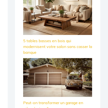
5 tables basses en bois qui
modernisent votre salon sans casser la
banque
Peut-on transformer un garage en