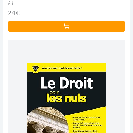
éd
24€