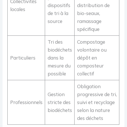
Collectivités
dispositifs
distribution de
locales
de tri à la
bio-seaux,
source
ramassage
spécifique
Tri des
Compostage
biodéchets
volontaire ou
Particuliers
dans la
dépôt en
mesure du
composteur
possible
collectif
Obligation
Gestion
progressive de tri,
Professionnels
stricte des
suivi et recyclage
biodéchets
selon la nature
des déchets