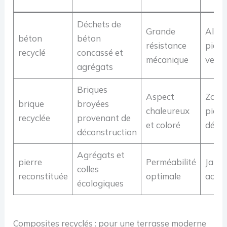
Déchets de
Grande
Allée
béton
béton
résistance
piéto
recyclé
concassé et
mécanique
vehic
agrégats
Briques
Aspect
Zone
brique
broyées
chaleureux
piét
recyclée
provenant de
et coloré
décor
déconstruction
Agrégats et
pierre
Perméabilité
Jardi
colles
reconstituée
optimale
accès
écologiques
Composites recyclés : pour une terrasse moderne