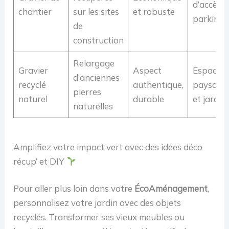
d’accès e
chantier
sur les sites
et robuste
parkings
de
construction
Relargage
Gravier
Aspect
Espaces
d’anciennes
recyclé
authentique,
paysage
pierres
naturel
durable
et jardin
naturelles
Amplifiez votre impact vert avec des idées déco
récup’ et DIY
Pour aller plus loin dans votre
ÉcoAménagement
,
personnalisez votre jardin avec des objets
recyclés. Transformer ses vieux meubles ou