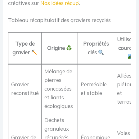
créatives sur
Nos idées récup’
.
Tableau récapitulatif des graviers recyclés
Utilisati
Type de
Propriétés
Origine
courant
gravier
clés
Mélange de
Allées
pierres
Gravier
Perméable
piétonne
concassées
reconstitué
et stable
et
et liants
terrasse
écologiques
Déchets
granuleux
Voies
Gravier de
récupérés
Économique