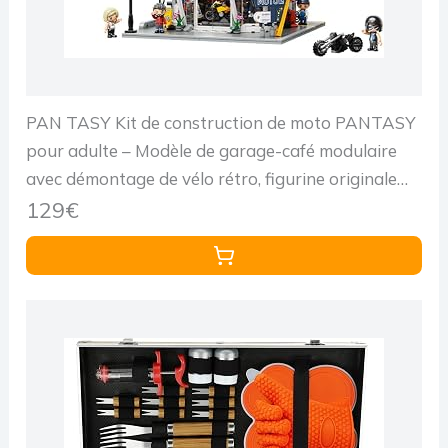
PAN TASY Kit de construction de moto PANTASY
pour adulte – Modèle de garage-café modulaire
avec démontage de vélo rétro, figurine originale
détaillée, ensemble de construction de collection
129€