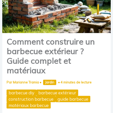
Comment construire un
barbecue extérieur ?
Guide complet et
matériaux
Par
Marianne Tramia
•
Jardin
•
4 minutes de lecture
barbecue diy
barbecue extérieur
construction barbecue
guide barbecue
matériaux barbecue