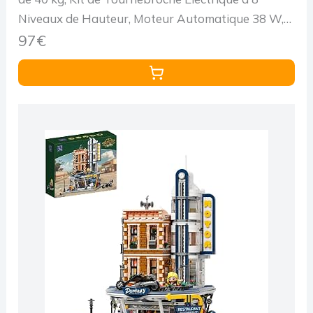
Niveaux de Hauteur, Moteur Automatique 38 W,
Fourchette en Acier Inoxydable, pour Agneau
97€
Porcelet, Fête