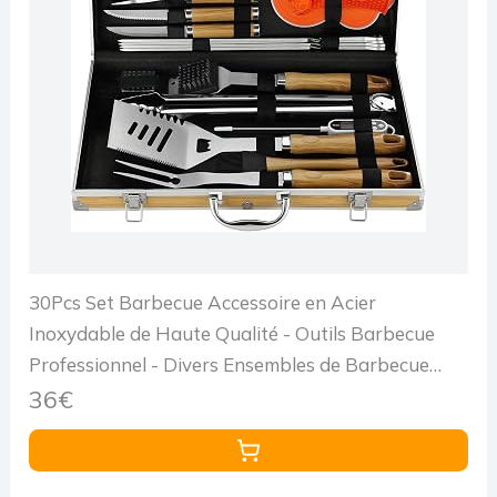
30Pcs Set Barbecue Accessoire en Acier
Inoxydable de Haute Qualité - Outils Barbecue
Professionnel - Divers Ensembles de Barbecue
Complets - Extérieur Barbecue Kit Cadeau
36€