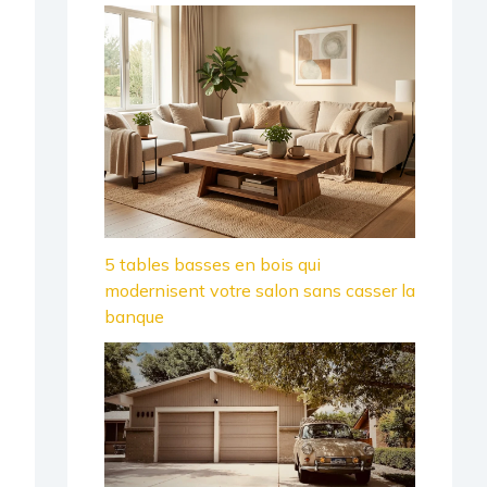
5 tables basses en bois qui
modernisent votre salon sans casser la
banque