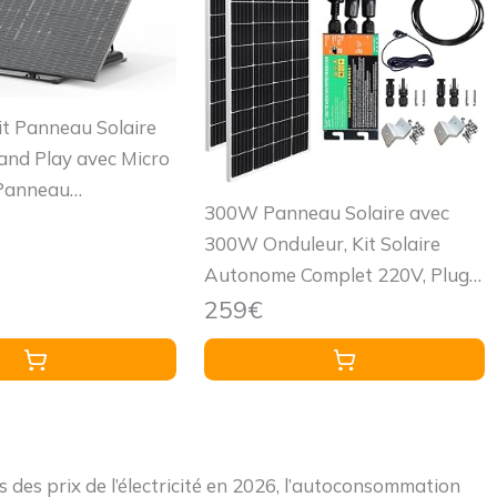
Kit Panneau Solaire
nd Play avec Micro
 Panneau
300W Panneau Solaire avec
que Monocristallin
300W Onduleur, Kit Solaire
Support Sol et Mur
Autonome Complet 220V, Plug
and Play, 2x150 Watt Panneau
259€
Solaire
des prix de l’électricité en 2026, l’autoconsommation