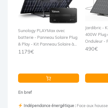
Jardibric - 
Sunology PLAYMax avec
400W Plug a
batterie - Panneau Solaire Plug
Onduleur -
& Play - Kit Panneau Solaire à
Photovoltaï
490€
brancher sur prise 220V -
1179€
Prise 220V 
Puissance 450W - Facile à
installer - Batterie 700Wh
incluse pour stocker l'excédent
En bref
Indépendance énergétique :
Face aux hausses 