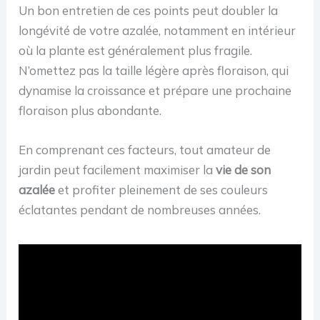
Un bon entretien de ces points peut doubler la
longévité de votre azalée, notamment en intérieur
où la plante est généralement plus fragile.
N’omettez pas la taille légère après floraison, qui
dynamise la croissance et prépare une prochaine
floraison plus abondante.
En comprenant ces facteurs, tout amateur de
jardin peut facilement maximiser la
vie de son
azalée
et profiter pleinement de ses couleurs
éclatantes pendant de nombreuses années.