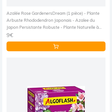
Azalée Rose GardenersDream (1 pièce) - Plante
Arbuste Rhododendron Japonais - Azalee du
Japon Persistante Robuste - Plante Naturelle à
Fleurs pour Jardin en Pots - Plante en Pot
9€
Résistante