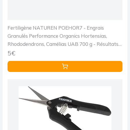
Fertiligène NATUREN POEHOR7 - Engrais
Granulés Performance Organics Hortensias,
Rhododendrons, Camélias UAB 700 g - Résultats
dès 1 Semaine - avec extraits végétaux enrichi en
5€
Guano Marin - pour 14m²