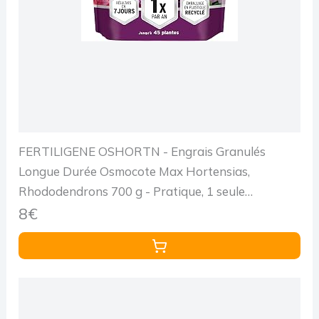
FERTILIGENE OSHORTN - Engrais Granulés
Longue Durée Osmocote Max Hortensias,
Rhododendrons 700 g - Pratique, 1 seule
application par an - Protège les racines -
8€
Résultats dès 1semaine - Pour 45 plantes