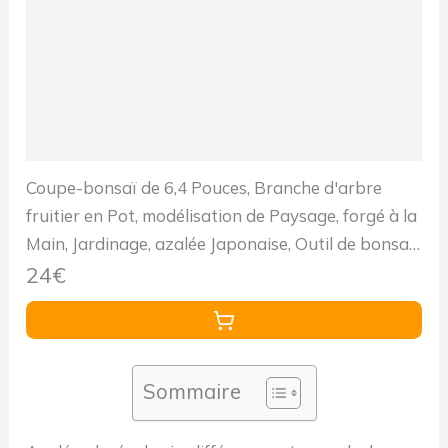
Coupe-bonsaï de 6,4 Pouces, Branche d'arbre
fruitier en Pot, modélisation de Paysage, forgé à la
Main, Jardinage, azalée Japonaise, Outil de bonsaï
for cisailles, ciseaux/4985
24€
Sommaire