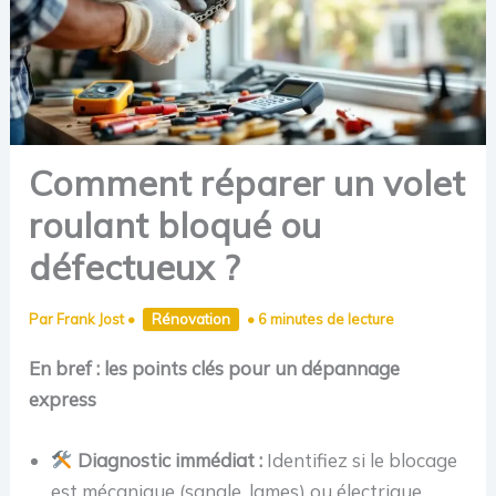
Comment réparer un volet
roulant bloqué ou
défectueux ?
Par
Frank Jost
•
Rénovation
•
6 minutes de lecture
En bref : les points clés pour un dépannage
express
Diagnostic immédiat :
Identifiez si le blocage
est mécanique (sangle, lames) ou électrique