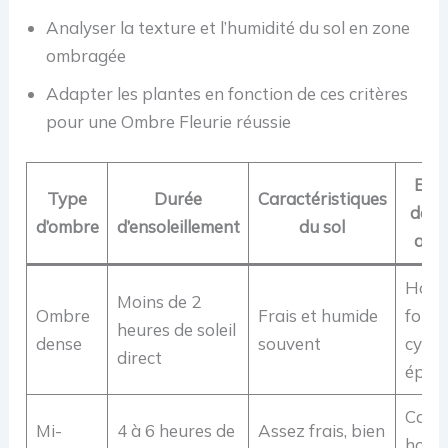
Analyser la texture et l’humidité du sol en zone
ombragée
Adapter les plantes en fonction de ces critères
pour une Ombre Fleurie réussie
Exe
Type
Durée
Caractéristiques
de p
d’ombre
d’ensoleillement
du sol
ada
Hosta
Moins de 2
Ombre
Frais et humide
fougè
heures de soleil
dense
souvent
cycla
direct
épim
Camél
Mi-
4 à 6 heures de
Assez frais, bien
horte