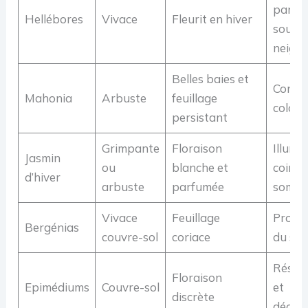
parfu
Hellébores
Vivace
Fleurit en hiver
sous l
neige
Belles baies et
Contr
Mahonia
Arbuste
feuillage
coloré
persistant
Grimpante
Floraison
Illumin
Jasmin
ou
blanche et
coins
d’hiver
arbuste
parfumée
sombr
Vivace
Feuillage
Protec
Bergénias
couvre-sol
coriace
du sol
Résist
Floraison
Epimédiums
Couvre-sol
et
discrète
décora