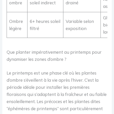
ombre
soleil indirect
drainé
astil
Glyci
Ombre
6+ heures soleil
Variable selon
bigno
légère
filtré
exposition
laurie
Que planter impérativement au printemps pour
dynamiser les zones d’ombre ?
Le printemps est une phase clé où les plantes
d’ombre s’éveillent à la vie après l’hiver. C’est la
période idéale pour installer les premières
floraisons qui s’adaptent à la fraîcheur et au faible
ensoleillement. Les précoces et les plantes dites
“éphémères de printemps” sont particulièrement