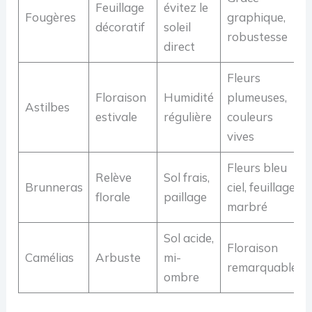
Feuillage
évitez le
Fougères
graphique,
décoratif
soleil
robustesse
direct
Fleurs
Floraison
Humidité
plumeuses,
Astilbes
estivale
régulière
couleurs
vives
Fleurs bleu
Relève
Sol frais,
Brunneras
ciel, feuillage
florale
paillage
marbré
Sol acide,
Floraison
Camélias
Arbuste
mi-
remarquable
ombre