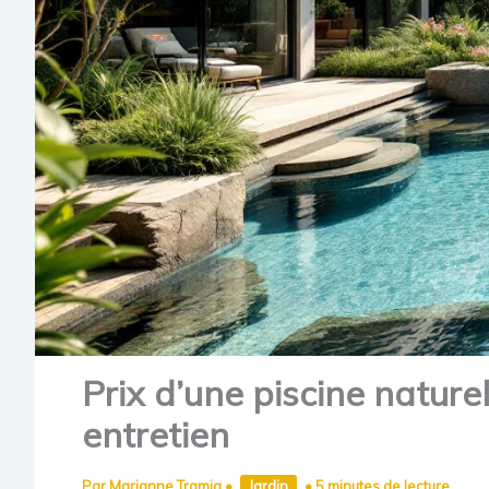
Prix d’une piscine naturel
entretien
Par
Marianne Tramia
•
Jardin
•
5 minutes de lecture