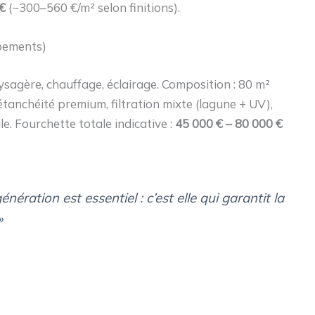
€
(~300–560 €/m² selon finitions).
pements)
ysagère, chauffage, éclairage. Composition : 80 m²
tanchéité premium, filtration mixte (lagune + UV),
e. Fourchette totale indicative :
45 000 € – 80 000 €
nération est essentiel : c’est elle qui garantit la
»