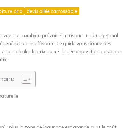
iture prix
devis allée carrossable
savez pas combien prévoir ? Le risque : un budget mal
égénération insuffisante. Ce guide vous donne des
 pour calculer le prix au m², la décomposition poste par
ile.
aire
naturelle
n) : plus la zone de lagunage est grande, plus le coût