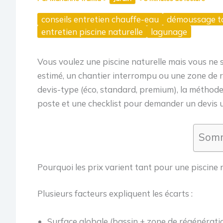
conseils entretien chauffe-eau
démoussage to
entretien piscine naturelle
lagunage
Vous voulez une piscine naturelle mais vous ne 
estimé, un chantier interrompu ou une zone de r
devis-type (éco, standard, premium), la méthode
poste et une checklist pour demander un devis ut
Somm
Pourquoi les prix varient tant pour une piscine 
Plusieurs facteurs expliquent les écarts :
Surface globale (bassin + zone de régénératio