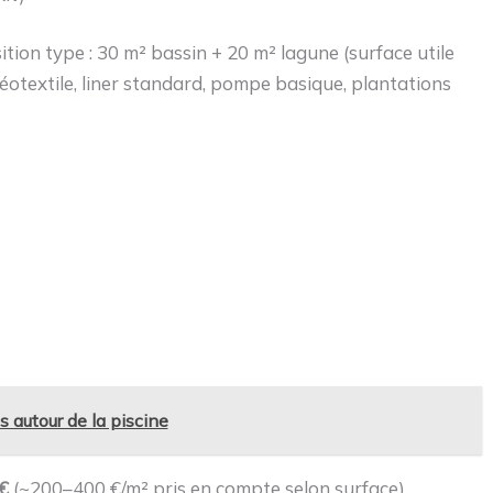
ition type : 30 m² bassin + 20 m² lagune (surface utile
éotextile, liner standard, pompe basique, plantations
 autour de la piscine
€
(~200–400 €/m² pris en compte selon surface).