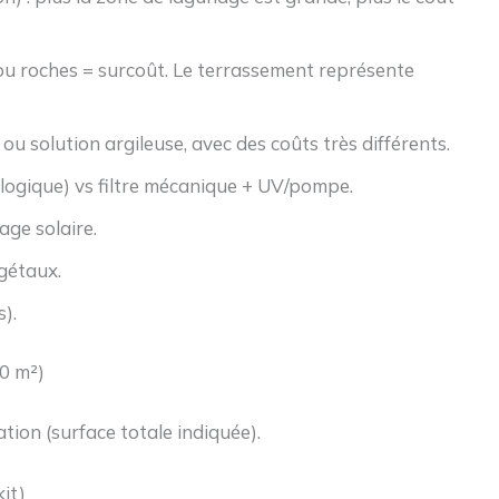
 ou roches = surcoût. Le terrassement représente
 solution argileuse, avec des coûts très différents.
iologique) vs filtre mécanique + UV/pompe.
age solaire.
gétaux.
s).
80 m²)
tion (surface totale indiquée).
it)