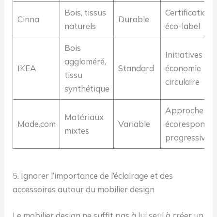
Bois, tissus
Certification
Cinna
Durable
naturels
éco-label
Bois
Initiatives po
aggloméré,
IKEA
Standard
économie
tissu
circulaire
synthétique
Approche
Matériaux
Made.com
Variable
écoresponsab
mixtes
progressive
5. Ignorer l’importance de l’éclairage et des
accessoires autour du mobilier design
Le mobilier design ne suffit pas à lui seul à créer un