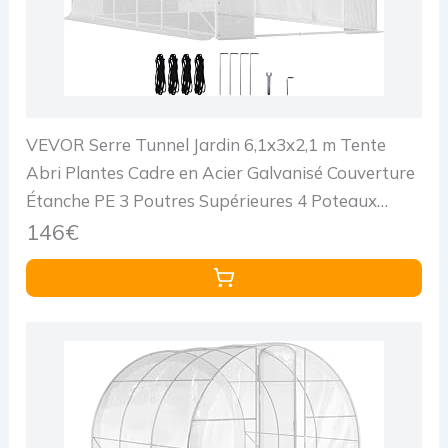
VEVOR Serre Tunnel Jardin 6,1x3x2,1 m Tente
Abri Plantes Cadre en Acier Galvanisé Couverture
Étanche PE 3 Poutres Supérieures 4 Poteaux
Diagonaux 2 Portes 12 Fenêtres pour Cultiver
146€
Légume Fleurs Blanc