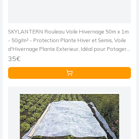
SKYLANTERN Rouleau Voile Hivernage 50m x 1m
- 50g/m² - Protection Plante Hiver et Semis, Voile
d'Hivernage Plante Exterieur, Idéal pour Potager
et Arbres - Housse de Protection pour Plantes
35€