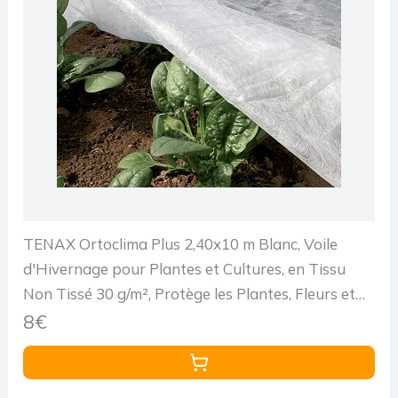
TENAX Ortoclima Plus 2,40x10 m Blanc, Voile
d'Hivernage pour Plantes et Cultures, en Tissu
Non Tissé 30 g/m², Protège les Plantes, Fleurs et
Légumes du Froid, du Gel et du Vent
8€