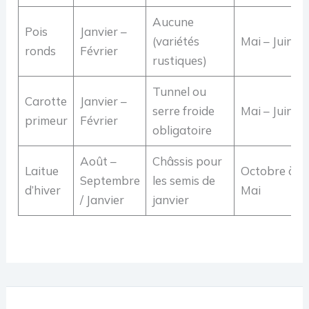
Aucune
Pois
Janvier –
(variétés
Mai – Juin
ronds
Février
rustiques)
Tunnel ou
Carotte
Janvier –
serre froide
Mai – Juin
primeur
Février
obligatoire
Août –
Châssis pour
Laitue
Octobre à
Septembre
les semis de
d’hiver
Mai
/ Janvier
janvier