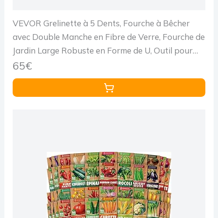
VEVOR Grelinette à 5 Dents, Fourche à Bêcher
avec Double Manche en Fibre de Verre, Fourche de
Jardin Large Robuste en Forme de U, Outil pour
Jardinage, Compostage, Transplantation, Aération
65€
de Terre