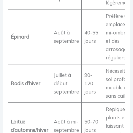
légèrement.
Préfère un
emplaceme
Août à
40-55
mi-ombrag
Épinard
septembre
jours
et des
arrosages
réguliers.
Nécessite u
Juillet à
90-
sol profond
Radis d’hiver
début
120
meuble et
septembre
jours
sans caillou
Repiquer le
plants en
Laitue
Août à mi-
50-70
laissant 30
d’automne/hiver
septembre
jours