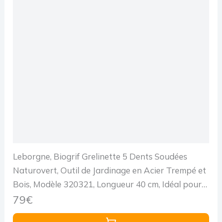
Leborgne, Biogrif Grelinette 5 Dents Soudées
Naturovert, Outil de Jardinage en Acier Trempé et
Bois, Modèle 320321, Longueur 40 cm, Idéal pour
le Travail du Sol et le Jardinage Écologique
79€