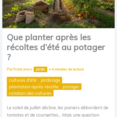
Que planter après les
récoltes d’été au potager
?
Par
Frank Jost
•
Jardin
•
4 minutes de lecture
cultures d'été
jardinage
plantation après récolte
potager
rotation des cultures
Le soleil de juillet décline, les paniers débordent de
tomates et de courgettes… Mais une question