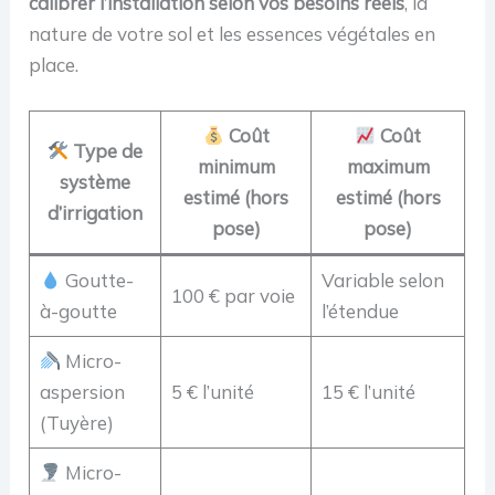
calibrer l’installation selon vos besoins réels
, la
nature de votre sol et les essences végétales en
place.
Coût
Coût
Type de
minimum
maximum
système
estimé (hors
estimé (hors
d’irrigation
pose)
pose)
Goutte-
Variable selon
100 € par voie
à-goutte
l’étendue
Micro-
aspersion
5 € l’unité
15 € l’unité
(Tuyère)
Micro-