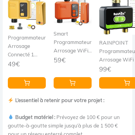
Smart
Programmateur
Programmateur
RAINPOINT
Arrosage
Arrosage WiFi
Programmateu
Connecté 1
2 Voies,300
59€
Arrosage WiFi
Voies
49€
Meters
Sorties, entrée 
99€
Automatique
RF,Couverture
en Laiton, minu
WiFi avec
WiFi
d'arrosage
RF433
supérieure,
Automatique de
Technologie
L’essentiel à retenir pour votre projet :
Minuteur
avec
Programmable
Arrosage
Application/
Irrigation Timer
Budget matériel :
Prévoyez de 100 € pour un
Automatique
vocale, Progr
pour Jardin
goutte-à-goutte simple jusqu’à plus de 1 500 €
avec Contrôle
d'arrosage pou
pour un réseau enterré complet.
APP,Minuterie