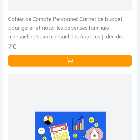
Cahier de Compte Personnel: Carnet de budget
pour gérer et noter les dépenses familiale
mensuelle | Suivi mensuel des finances | Idée de
cadeau femme, homme | Format A4, 110 pages
7€