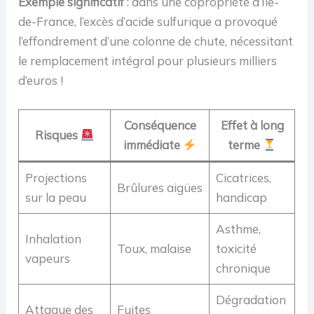
Exemple significatif
: dans une copropriété d’Ile-
de-France, l’excès d’acide sulfurique a provoqué
l’effondrement d’une colonne de chute, nécessitant
le remplacement intégral pour plusieurs milliers
d’euros !
Conséquence
Effet à long
Risques
immédiate
terme
Projections
Cicatrices,
Brûlures aigües
sur la peau
handicap
Asthme,
Inhalation
Toux, malaise
toxicité
vapeurs
chronique
Dégradation
Attaque des
Fuites