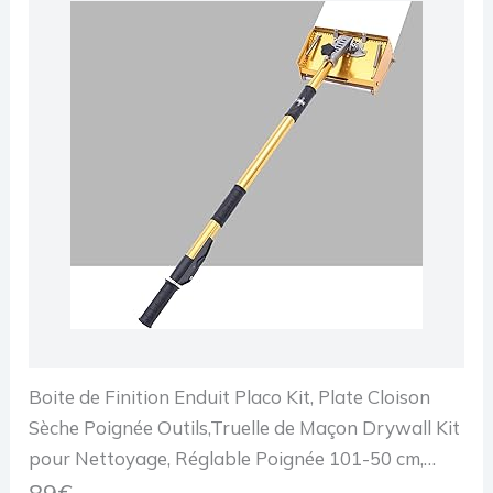
Boite de Finition Enduit Placo Kit, Plate Cloison
Sèche Poignée Outils,Truelle de Maçon Drywall Kit
pour Nettoyage, Réglable Poignée 101-50 cm,
pour Décoration Murale et Construction