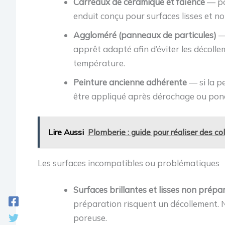
Carreaux de céramique et faïence
— po
enduit conçu pour surfaces lisses et n
Aggloméré (panneaux de particules)
— 
apprêt adapté afin d’éviter les décoll
température.
Peinture ancienne adhérente
— si la pe
être appliqué après dérochage ou ponç
Lire Aussi
Plomberie : guide pour réaliser des 
Les surfaces incompatibles ou problématiques
Surfaces brillantes et lisses non prépa
préparation risquent un décollement. 
poreuse.