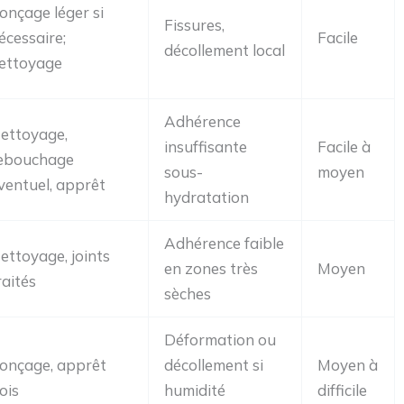
onçage léger si
Fissures,
écessaire;
Facile
décollement local
ettoyage
Adhérence
ettoyage,
insuffisante
Facile à
ebouchage
sous-
moyen
ventuel, apprêt
hydratation
Adhérence faible
ettoyage, joints
en zones très
Moyen
raités
sèches
Déformation ou
onçage, apprêt
décollement si
Moyen à
ois
humidité
difficile