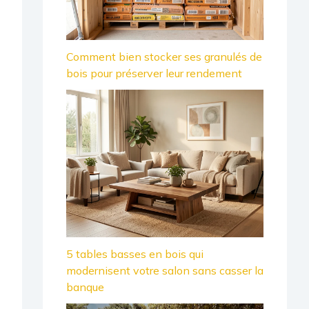
Comment bien stocker ses granulés de
bois pour préserver leur rendement
5 tables basses en bois qui
modernisent votre salon sans casser la
banque