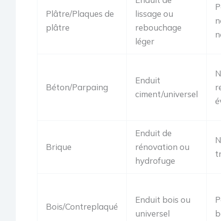
P
Plâtre/Plaques de
lissage ou
n
plâtre
rebouchage
n
léger
N
Enduit
Béton/Parpaing
r
ciment/universel
é
Enduit de
N
Brique
rénovation ou
t
hydrofuge
Enduit bois ou
P
Bois/Contreplaqué
universel
b