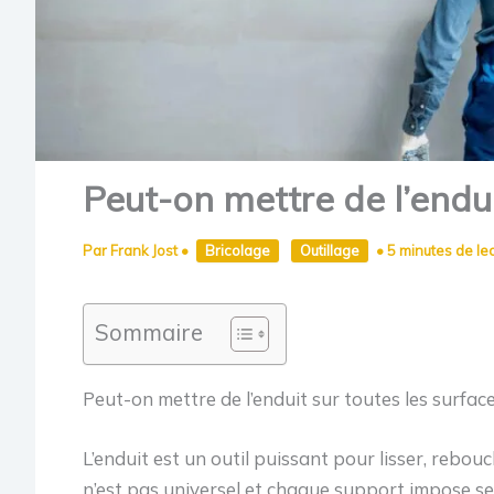
Peut-on mettre de l’endui
Par
Frank Jost
•
Bricolage
Outillage
•
5 minutes de le
Sommaire
Peut-on mettre de l’enduit sur toutes les surface
L’enduit est un outil puissant pour lisser, rebouc
n’est pas universel et chaque support impose s