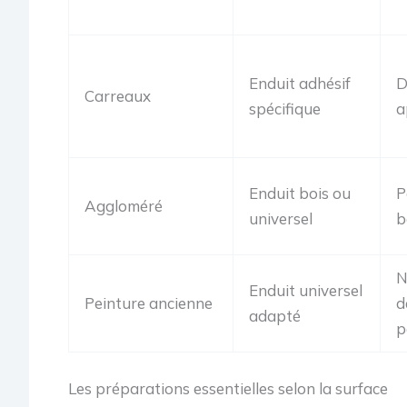
Enduit adhésif
D
Carreaux
spécifique
a
Enduit bois ou
P
Aggloméré
universel
b
N
Enduit universel
Peinture ancienne
d
adapté
p
Les préparations essentielles selon la surface