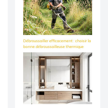
Débroussailler efficacement : choisir la
bonne débroussailleuse thermique