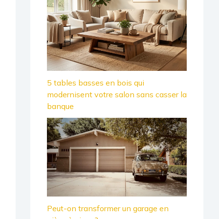
5 tables basses en bois qui
modernisent votre salon sans casser la
banque
Peut-on transformer un garage en