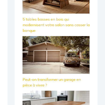
5 tables basses en bois qui
modernisent votre salon sans casser la
banque
Peut-on transformer un garage en
pièce à vivre ?