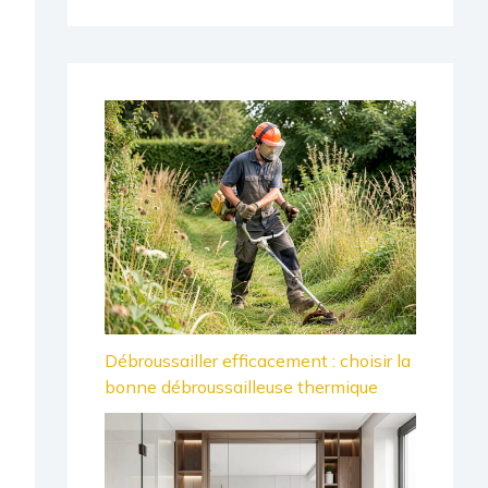
Débroussailler efficacement : choisir la
bonne débroussailleuse thermique