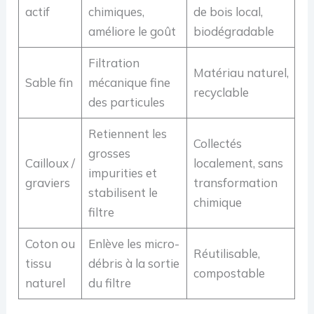
actif
chimiques,
de bois local,
améliore le goût
biodégradable
Filtration
Matériau naturel,
Sable fin
mécanique fine
recyclable
des particules
Retiennent les
Collectés
grosses
Cailloux /
localement, sans
impurities et
graviers
transformation
stabilisent le
chimique
filtre
Coton ou
Enlève les micro-
Réutilisable,
tissu
débris à la sortie
compostable
naturel
du filtre