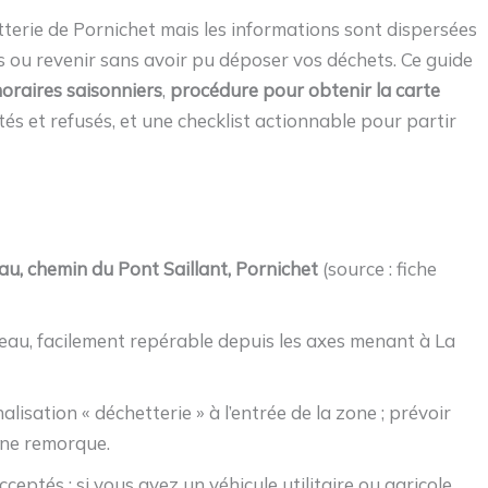
terie de Pornichet mais les informations sont dispersées
ès ou revenir sans avoir pu déposer vos déchets. Ce guide
oraires saisonniers
,
procédure pour obtenir la carte
ptés et refusés, et une checklist actionnable pour partir
u, chemin du Pont Saillant, Pornichet
(source : fiche
seau, facilement repérable depuis les axes menant à La
lisation « déchetterie » à l’entrée de la zone ; prévoir
ne remorque.
ceptés ; si vous avez un véhicule utilitaire ou agricole,