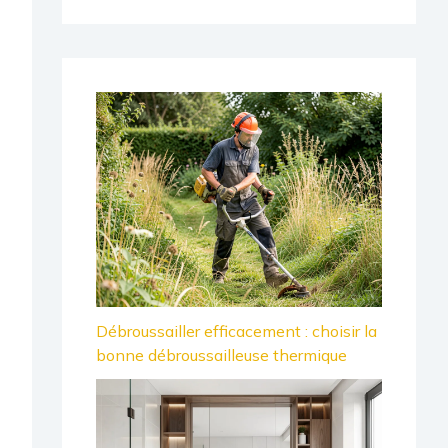
Débroussailler efficacement : choisir la
bonne débroussailleuse thermique