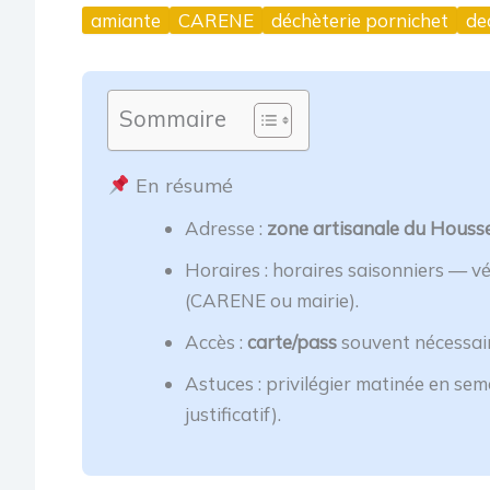
amiante
CARENE
déchèterie pornichet
de
Sommaire
En résumé
Adresse :
zone artisanale du Housse
Horaires : horaires saisonniers — v
(CARENE ou mairie).
Accès :
carte/pass
souvent nécessai
Astuces : privilégier matinée en sem
justificatif).