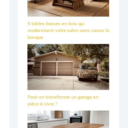
5 tables basses en bois qui
modernisent votre salon sans casser la
banque
Peut-on transformer un garage en
pièce à vivre ?