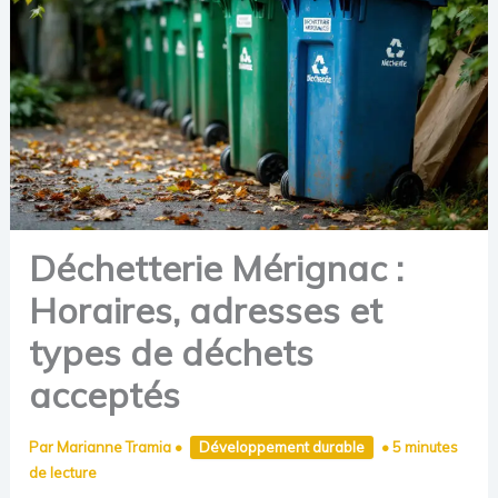
Déchetterie Mérignac :
Horaires, adresses et
types de déchets
acceptés
Par
Marianne Tramia
•
Développement durable
•
5 minutes
de lecture