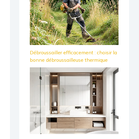
Débroussailler efficacement : choisir la
bonne débroussailleuse thermique