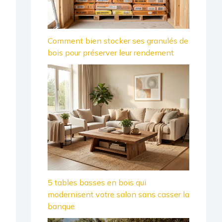
Comment bien stocker ses granulés de
bois pour préserver leur rendement
5 tables basses en bois qui
modernisent votre salon sans casser la
banque