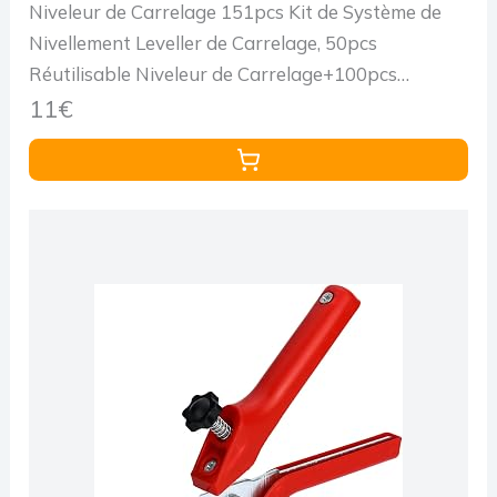
Niveleur de Carrelage 151pcs Kit de Système de
Nivellement Leveller de Carrelage, 50pcs
Réutilisable Niveleur de Carrelage+100pcs
Entretoise+1pcs Clés, pour Outils de Bricolage
11€
pour Sol Et Mur