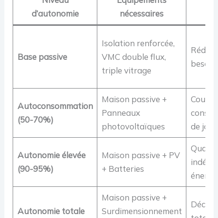
d’autonomie
nécessaires
réa
Isolation renforcée,
Réduct
Base passive
VMC double flux,
besoin
triple vitrage
Maison passive +
Couvrir
Autoconsommation
Panneaux
conso
(50-70%)
photovoltaïques
de jour
Quasi-
Autonomie élevée
Maison passive + PV
indépe
(90-95%)
+ Batteries
énergé
Maison passive +
Déconn
Autonomie totale
Surdimensionnement
totale 