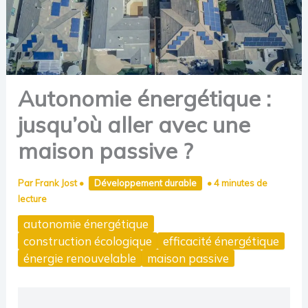
Autonomie énergétique :
jusqu’où aller avec une
maison passive ?
Par
Frank Jost
•
Développement durable
•
4 minutes de
lecture
autonomie énergétique
construction écologique
efficacité énergétique
énergie renouvelable
maison passive